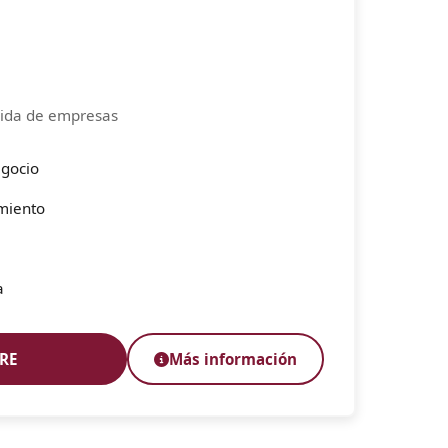
pida de empresas
egocio
amiento
a
ARE
Más información