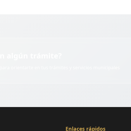
n algún trámite?
para orientarte en tus trámites y servicios municipales
Enlaces rápidos