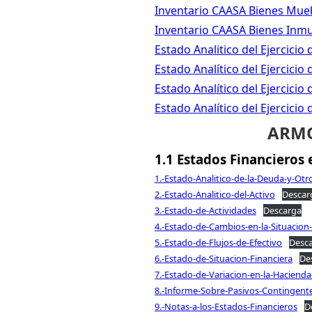
Inventario CAASA Bienes Mue
Inventario CAASA Bienes Inm
Estado Analitico del Ejercici
Estado Analítico del Ejercicio
Estado Analítico del Ejercici
Estado Analítico del Ejercicio
ARMO
1.1 Estados Financieros
1.-Estado-Analitico-de-la-Deuda-y-Otr
2.-Estado-Analitico-del-Activo
Descar
3.-Estado-de-Actividades
Descarga
4.-Estado-de-Cambios-en-la-Situacion-
5.-Estado-de-Flujos-de-Efectivo
Desc
6.-Estado-de-Situacion-Financiera
De
7.-Estado-de-Variacion-en-la-Hacienda
8.-Informe-Sobre-Pasivos-Contingent
9.-Notas-a-los-Estados-Financieros
D