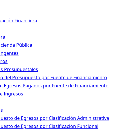
uación Financiera
era
acienda Pública
ingentes
eros
os Presupuestales
icio del Presupuesto por Fuente de Financiamiento
de Egresos Pagados por Fuente de Financiamiento
de Ingresos
os
puesto de Egresos por Clasificación Administrativa
puesto de Egresos por Clasificación Funcional