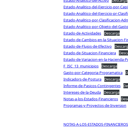
Estado-Analitico-del-Activo
Descarga
Estado-Analitico-del-Ejercicio-por-Cap
Estado-Analitico-del-Ejercicio-pr-Clasi
Estado-Analitico-por-Clasificacion-Adm
Estado-Analitico-por-Objeto-del-Gast
Estado-de-Actividades
Descarga
Estado-de-Cambios-en-la-Situacion-Fi
Estado-de-Flujos-de-Efectivo
Descar
Estado-de-Situacion-Financiera
Desc
Estado-de-Variacion-en-la-Hacienda-P
F_ISC_13_municipios
Descarga
Gasto-por-Categoria-Programatica
D
Indicadors-de-Postura
Descarga
Informe-de-Pasicos-Contingentes
De
Intereses-de-la-Deuda
Descarga
Notas-a-los-Estados-Financieros
Des
Programas-y-Proyectos-de-Inversion
NOTAS-A-LOS-ESTADOS-FINANCIEROS