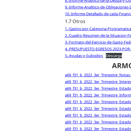
8.-Informe-Analitico-de-la-Deuda-y-Ot
9.-Informe-Analitico-de-Obligaciones-
10.-Informe-Detallado-de-cada-Financ
1.7 Otros
1.-Gastos-por-Categoria-Programatic
2.-Cuadro-Resumen-de-la-Situacion-Fi
3.-Formato-del-Ejercicio-de-Gasto-Fed
4.-PRESUPUESTO-EGRESOS-2023-POR
5.-Ayudas-y-Subsidios
Descarga
ARMO
a69_f31_b_2022_3er_Trimestre_Notas-
a69_f31_b_2022_3er_Trimestre_Intere
a69_f31_b_2022_3er_Trimestre_Estado-
a69_f31_b_2022_3er_Trimestre_Inform
a69_f31_b_2022_3er_Trimestre_Estado-
a69_f31_b_2022_3er_Trimestre_Estado-
a69_f31_b_2022_3er_Trimestre_Estado
a69_f31_b_2022_3er_Trimestre_Estado
a69_f31_b_2022_3er_Trimestre_Estado-