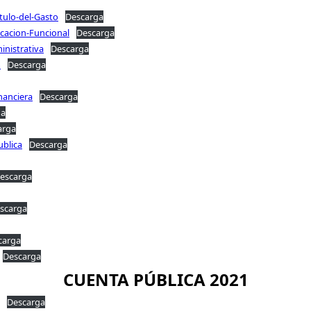
itulo-del-Gasto
Descarga
ficacion-Funcional
Descarga
inistrativa
Descarga
o
Descarga
nanciera
Descarga
ga
arga
ublica
Descarga
escarga
scarga
carga
Descarga
CUENTA PÚBLICA 2021
Descarga