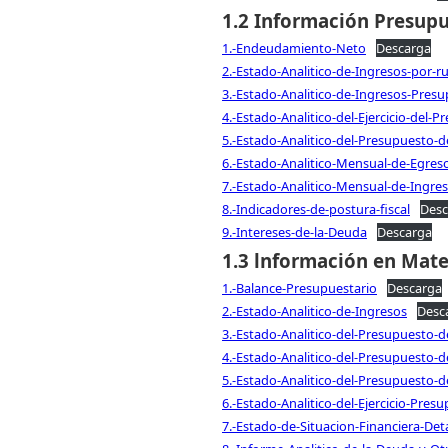
1.2 Información Presupu
1.-Endeudamiento-Neto
Descarga
2.-Estado-Analitico-de-Ingresos-por-r
3.-Estado-Analitico-de-Ingresos-Presu
4.-Estado-Analitico-del-Ejercicio-del
5.-Estado-Analitico-del-Presupuesto-
6.-Estado-Analitico-Mensual-de-Egre
7.-Estado-Analitico-Mensual-de-Ingre
8.-Indicadores-de-postura-fiscal
Desc
9.-Intereses-de-la-Deuda
Descarga
1.3 lnformación en Mater
1.-Balance-Presupuestario
Descarga
2.-Estado-Analitico-de-Ingresos
Desc
3.-Estado-Analitico-del-Presupuesto-d
4.-Estado-Analitico-del-Presupuesto-d
5.-Estado-Analitico-del-Presupuesto-d
6.-Estado-Analitico-del-Ejercicio-Pre
7.-Estado-de-Situacion-Financiera-Det