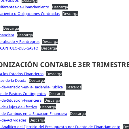
ros-Pasivos
Descarga
Diferentes-de-Financiamiento
Descarga
iaciento-u-Obligaciones-Contraidas
Descarga
a
Descarga
nanciera
Descarga
eralizado-y-Reintregros
Descarga
-CAPITULO-DEL-GASTO
Descarga
NIZACIÓN CONTABLE 3ER TRIMESTRE
a-los-Estados-Financieros
Descarga
ses-de-la-Deuda
Descarga
de-Variacion-en-la-Hacienda-Publica
Descarga
e-de-Pasicos-Contingentes
Descarga
de-Situacion-Financiera
Descarga
de-Flujos-de-Efectivo
Descarga
-de-Cambios-en-la-Situacion-Financiera
Descarga
-de-Actividades
Descarga
Analitico-del-Ejercicio-del-Presupuesto-por-Fuente-de-Financiamiento
De