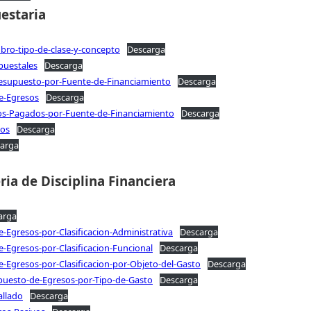
estaria
ubro-tipo-de-clase-y-concepto
Descarga
puestales
Descarga
-Presupuesto-por-Fuente-de-Financiamiento
Descarga
de-Egresos
Descarga
sos-Pagados-por-Fuente-de-Financiamiento
Descarga
sos
Descarga
arga
ia de Disciplina Financiera
arga
e-Egresos-por-Clasificacion-Administrativa
Descarga
e-Egresos-por-Clasificacion-Funcional
Descarga
e-Egresos-por-Clasificacion-por-Objeto-del-Gasto
Descarga
supuesto-de-Egresos-por-Tipo-de-Gasto
Descarga
allado
Descarga