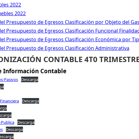
bles 2022
uebles 2022
o del Presupuesto de Egresos Clasificación por Objeto del Ga
 del Presupuesto de Egresos Clasificación Funcional Finalida
o del Presupuesto de Egresos Clasificación Económica por Ti
 del Presupuesto de Egresos Clasificación Administrativa
NIZACIÓN CONTABLE 4T0 TRIMESTRE
 e Información Contable
os-Pasivos
Descarga
ga
Financiera
Descarga
arga
scarga
-Publica
Descarga
es
Descarga
escarga