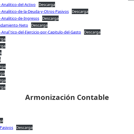
Analitico-del-Activo
Descarga
Analitico-de-la-Deuda-y-Otros-Pasivos
Descarga
Analitico-de-Ingresos
Descarga
eudamiento-Neto
Descarga
nal´tico-del-Ejercicio-por-Capitulo-del-Gasto
Descarga
rga
rga
a
a
rga
rga
rga
rga
Armonización Contable
ga
-Pasivos
Descarga