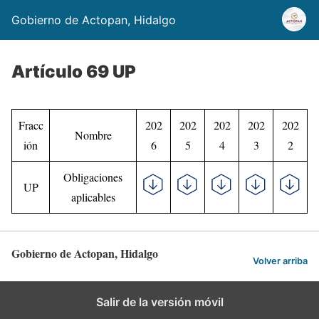
Gobierno de Actopan, Hidalgo
Artículo 69 UP
Fracc
202
202
202
202
202
Nombre
ión
6
5
4
3
2
Obligaciones
UP
aplicables
Gobierno de Actopan, Hidalgo
Volver arriba
Salir de la versión móvil